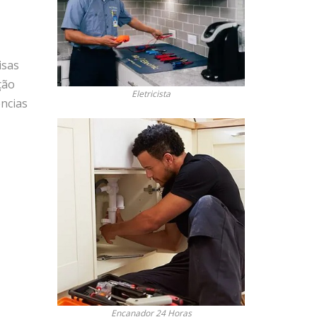
isas
ção
Eletricista
ências
Encanador 24 Horas