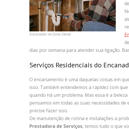
de
No
as
re
E
Encanador na Zona Oeste
de
dias por semana para atender sua ligação. Bast
Serviços Residenciais do Encana
O encanamento é uma daquelas coisas em que 
isso. Também entendemos a rapidez com que o
quando há um problema. Mas essa é a beleza
pensamos em todas as suas necessidades de e
precise fazer isso.
De manutenção de rotina e instalações a pr
Prestadora de Serviços
, temos tudo o que vo