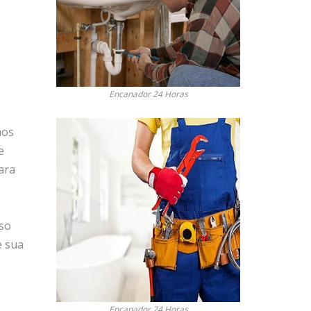
Encanador 24 Horas
mos
e
ara
so
e sua
Encanador 24 Horas