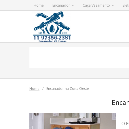
Skip
Home
Encanador
Caça Vazamento
Elet
to
content
Home
/
Encanador na Zona Oeste
Encan
O
E