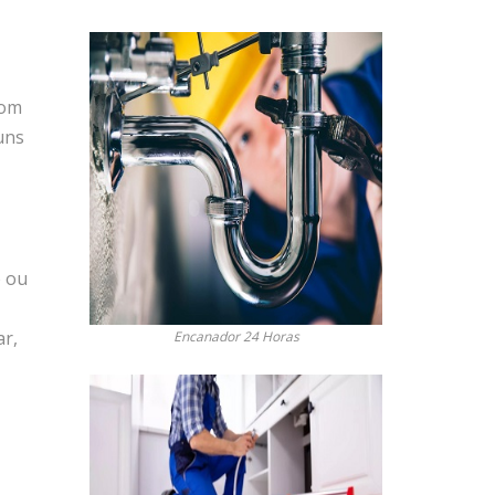
com
uns
o ou
ar,
Encanador 24 Horas