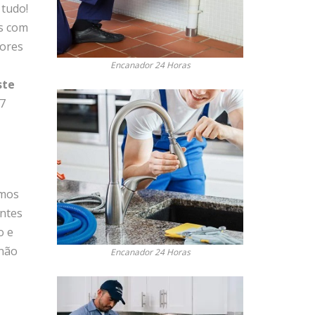
 tudo!
s com
hores
Encanador 24 Horas
ste
 7
emos
antes
o e
 não
Encanador 24 Horas