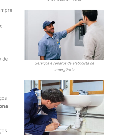
Sempre
s
a de
Serviços e reparos de eletricista de
emergência
ços
Zona
s
ços