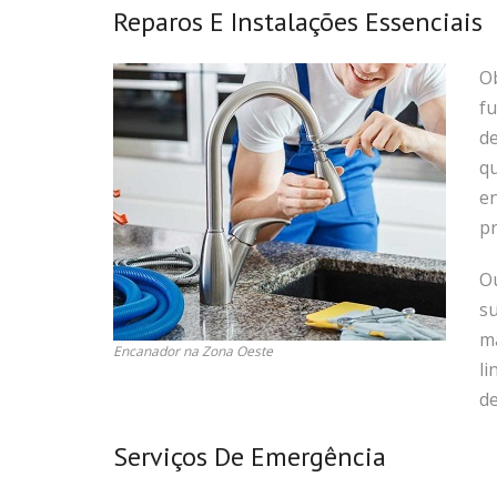
Reparos E Instalações Essenciais
Ob
f
d
qu
e
pr
O
su
má
Encanador na Zona Oeste
li
d
Serviços De Emergência