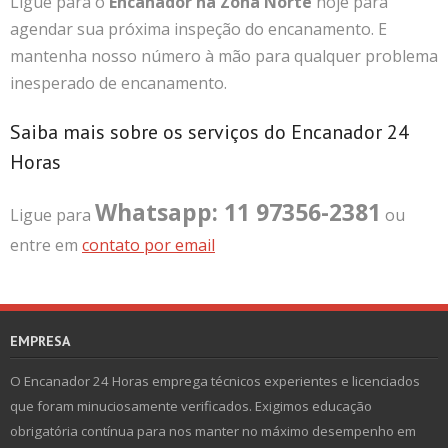
Ligue para o
Encanador na Zona Norte
hoje para
agendar sua próxima inspeção do encanamento. E
mantenha nosso número à mão para qualquer problema
inesperado de encanamento.
Saiba mais sobre os serviços do Encanador 24
Horas
Whatsapp: 11 97356-2381
Ligue para
ou
entre em
contato por email
EMPRESA
O Encanador 24 Horas emprega técnicos experientes e licenciados
que foram minuciosamente verificados. Exigimos educação
obrigatória contínua para nos manter no máximo desempenho em