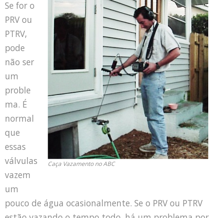
Se for o
PRV ou
PTRV,
pode
não ser
um
proble
ma. É
normal
que
essas
válvulas
Caça Vazamento no ABC
vazem
um
pouco de água ocasionalmente. Se o PRV ou PTRV
estão vazando o tempo todo, há um problema por